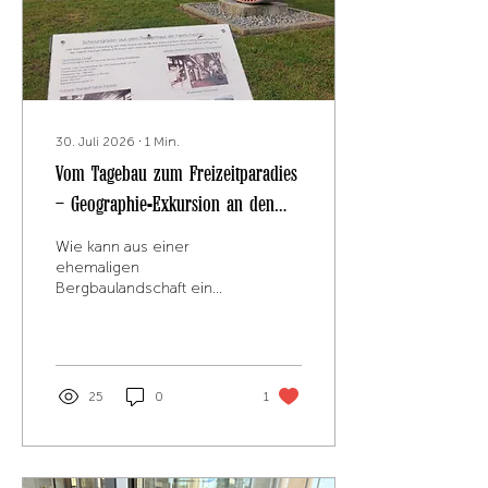
30. Juli 2026
∙
1
Min.
Vom Tagebau zum Freizeitparadies
– Geographie-Exkursion an den
Steinberger See
Wie kann aus einer
ehemaligen
Bergbaulandschaft ein
beliebtes
Erholungsgebiet
entstehen? Dieser Frage
gingen die Schülerinnen
und Schüler unserer Q12
25
0
1
bei einer Exkursion zum
Steinberger See in der
Oberpfalz nach. Im
Rahmen des