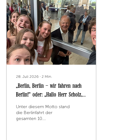
Geographieunterrichts
erkundeten sie die
Region und erfuhren, wie
der frühere
Braunkohletagebau durch
gezielte Renaturierung in
eine attraktive
Seenlandschaft
umgewandelt wurde. Vor
Ort wurde deutlich, wie
eng Natur, Wirtschaft und
Tourismus miteinander
verbunden...
28. Juli 2026
∙
2
Min.
„Berlin, Berlin – wir fahren nach
Berlin!“ oder: „Hallo Herr Scholz,
hallo Herr Merz!“
Unter diesem Motto stand
die Berlinfahrt der
gesamten 10.
Jahrgangsstufe vom
08.07. bis 10.07.2026.
Bereits am ersten Tag