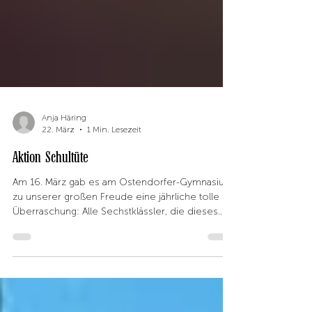
Anja Häring
22. März
1 Min. Lesezeit
Aktion Schultüte
Am 16. März gab es am Ostendorfer-Gymnasium
zu unserer großen Freude eine jährliche tolle
Überraschung: Alle Sechstklässler, die dieses
Schuljahr mit Französisch gestartet sind,
bekamen eine Schultüte! Die Aktion der Stadt
Neumarkt soll den Einstieg in die Sprache