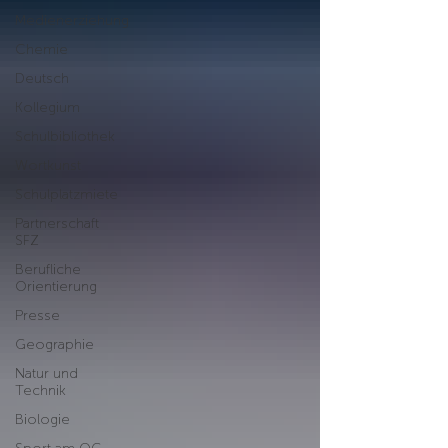
Medienerziehung
Chemie
Deutsch
Kollegium
Schulbibliothek
Wortkunst
Schulplatzmiete
Partnerschaft
SFZ
Berufliche
Orientierung
Presse
Geographie
Natur und
Technik
Biologie