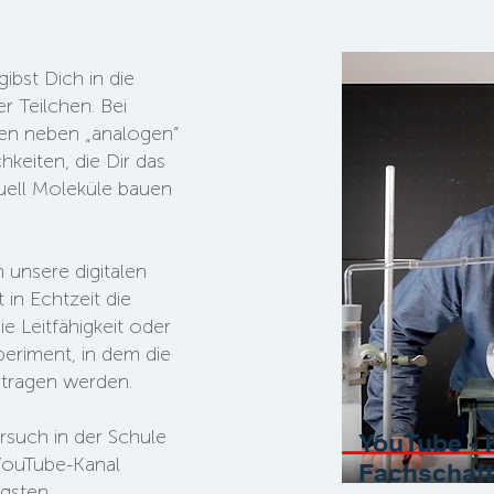
ibst Dich in die
r Teilchen. Bei
fen neben „analogen“
keiten, die Dir das
tuell Moleküle bauen
h unsere digitalen
 in Echtzeit die
e Leitfähigkeit oder
eriment, in dem die
rtragen werden.
such in der Schule
YouTube - 
 YouTube-Kanal
Fachschaf
igsten