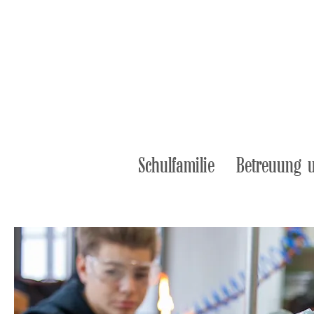
09181 - 29 840 - 0
sekretariat@ostendorfer.de
Schulfamilie
Betreuung 