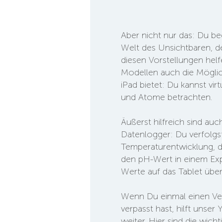
Aber nicht nur das: Du beg
Welt des Unsichtbaren, de
diesen Vorstellungen hel
Modellen auch die Möglich
iPad bietet: Du kannst vir
und Atome betrachten.
Äußerst hilfreich sind auc
Datenlogger: Du verfolgst
Temperaturentwicklung, di
den pH-Wert in einem Exp
Werte auf das Tablet übe
Wenn Du einmal einen Ver
verpasst hast, hilft unser
weiter. Hier sind die wicht