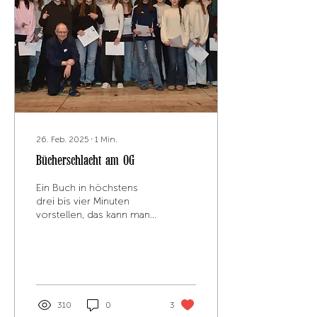
26. Feb. 2025
∙
1
Min.
Bücherschlacht am OG
Ein Buch in höchstens
drei bis vier Minuten
vorstellen, das kann man
sich schwer vorstellen …
Das Buch soll dabei richtig
„einschlagen“,...
310
0
3