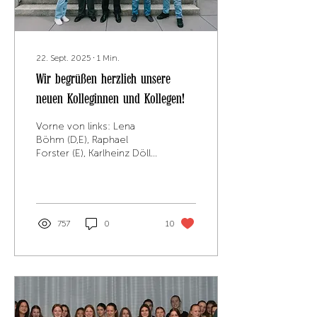
22. Sept. 2025
∙
1
Min.
Wir begrüßen herzlich unsere
neuen Kolleginnen und Kollegen!
Vorne von links: Lena
Böhm (D,E), Raphael
Forster (E), Karlheinz Dölle
(Schulleiter), Tim Förster
(D,Mu), Matthias Faßold
(D,Geo) Mitte...
757
0
10