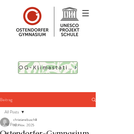
09181 - 29 840 - 0
OG-Klimastation
sekretariat@ostendorfer.de
Beitrag
All Posts
christianebusch8
All Posts
10. Nov. 2025
Ostendorfer-Gymnasium