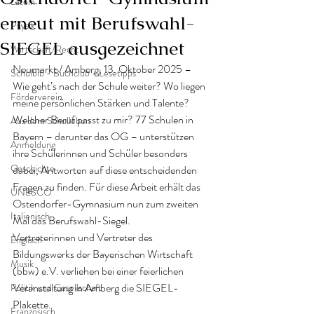
Latein
erneut mit Berufswahl-
Physik
SIEGEL ausgezeichnet
Wirtschaft/Recht
Neumarkt / Amberg, 13. Oktober 2025 – 
Schulbib - Buchclub - Lesetipps
Wie geht’s nach der Schule weiter? Wo liegen 
Förderverein
meine persönlichen Stärken und Talente? 
Welcher Beruf passt zu mir? 77 Schulen in 
Aus dem Schulleben
Bayern – darunter das OG – unterstützen 
Anmeldung
ihre Schülerinnen und Schüler besonders 
Geschichte
dabei, Antworten auf diese entscheidenden 
Fragen zu finden. Für diese Arbeit erhält das 
UNESCO
Ostendorfer-Gymnasium nun zum zweiten 
Italienisch
Mal das Berufswahl-Siegel.
Vertreterinnen und Vertreter des 
Englisch
Bildungswerks der Bayerischen Wirtschaft 
Musik
(bbw) e.V. verliehen bei einer feierlichen 
Veranstaltung in Amberg die SIEGEL-
Politik und Gesellschaft
Plakette.
Französisch