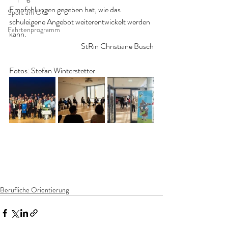
Empfehlungen gegeben hat, wie das 
Sport am OG
schuleigene Angebot weiterentwickelt werden 
Fahrtenprogramm
kann.
StRin Christiane Busch
Fotos: Stefan Winterstetter
Berufliche Orientierung