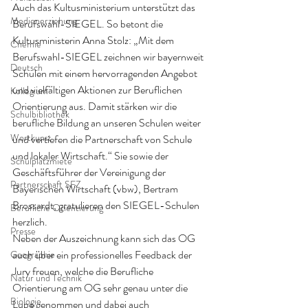
Auch das Kultusministerium unterstützt das 
Medienerziehung
Berufswahl-SIEGEL. So betont die 
Kultusministerin Anna Stolz: „Mit dem 
Chemie
Berufswahl-SIEGEL zeichnen wir bayernweit 
Deutsch
Schulen mit einem hervorragenden Angebot 
und vielfältigen Aktionen zur Beruflichen 
Kollegium
Orientierung aus. Damit stärken wir die 
Schulbibliothek
berufliche Bildung an unseren Schulen weiter 
Wortkunst
und vertiefen die Partnerschaft von Schule 
und lokaler Wirtschaft.“ Sie sowie der 
Schulplatzmiete
Geschäftsführer der Vereinigung der 
Partnerschaft SFZ
Bayerischen Wirtschaft (vbw), Bertram 
Brossardt, gratulieren den SIEGEL-Schulen 
Berufliche Orientierung
herzlich.
Presse
Neben der Auszeichnung kann sich das OG 
auch über ein professionelles Feedback der 
Geographie
Jury freuen, welche die Berufliche 
Natur und Technik
Orientierung am OG sehr genau unter die 
Biologie
Lupe genommen und dabei auch 