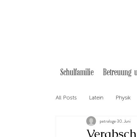
09181 - 29 840 - 0
sekretariat@ostendorfer.de
Schulfamilie
Betreuung 
All Posts
Latein
Physik
petraloge
30. Juni
Aus dem Schulleben
An
Verabsch