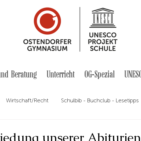
und Beratung
Unterricht
OG-Spezial
UNES
Wirtschaft/Recht
Schulbib - Buchclub - Lesetipps
meldung
Geschichte
UNESCO
Italienisch
iedung unserer Abiturien