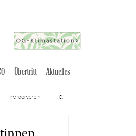
OG-Klimastation
CO
Übertritt
Aktuelles
Förderverein
Englisch
Musik
tinnen