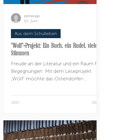
petraloge
10. Juni
Aus dem Schulleben
"Wolf"-Projekt: Ein Buch, ein Rudel, viele
Stimmen
Freude an der Literatur und ein Raum für
Begegnungen: Mit dem Leseprojekt
„Wolf“ möchte das Ostendorfer-
Gymnasium in dieser Woche Saša
Stanišićs Jugendroman aufgreifen, um
gemeinsam zu lesen, zu reden und kreativ
zu sein. Schülerinnen und Schüler aller
Jahrgangsstufen und ihre Lehrkräfte lesen
im Projektzeitraum täglich gemeinsam in
der Viertelstunde vor der Pause den
Roman „Wolf“. Zwischen der