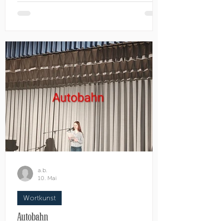
Picasso, aber manchmal find ich es
einfach schad, dass ich sie nicht
verstehen oder mögen kann. Vieles find
ich auch schlichtweg grotesk. Aber egal,
wie sehr ich ein einzelnes Werk verachten
kann, so sehr verliebe ich mich in das
nächste. Ja, nicht nur das Werk an s
a.b.
10. Mai
Wortkunst
Autobahn