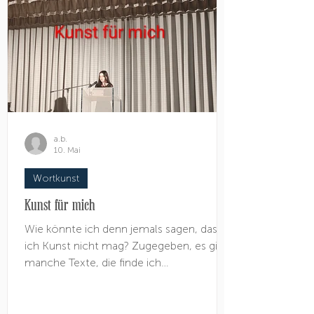
Auftaktveranstaltung am 8. Juni um 8.00
Uhr, für die der Autor eine Grußbotschaft
a.b.
10. Mai
Wortkunst
Kunst für mich
Wie könnte ich denn jemals sagen, dass
ich Kunst nicht mag? Zugegeben, es gibt
manche Texte, die finde ich
unverständlich, schnöde, langweilig oder
fad. Manche Gemälde finde ich
schlichtweg hässlich, ´tschuldigung