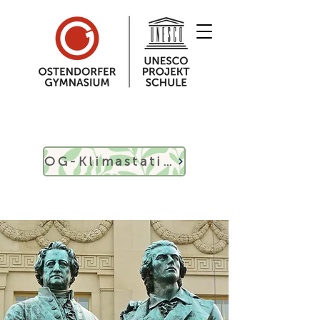
09181 - 29 840 - 0
OG-Klimastation
sekretariat@ostendorfer.de