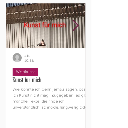
a.b.
10. Mai
Wortkunst
Kunst für mich
Wie könnte ich denn jemals sagen, dass
ich Kunst nicht mag? Zugegeben, es gibt
manche Texte, die finde ich
unverständlich, schnöde, langweilig oder
fad. Manche Gemälde finde ich
schlichtweg hässlich, ´tschuldigung
Picasso, aber manchmal find ich es