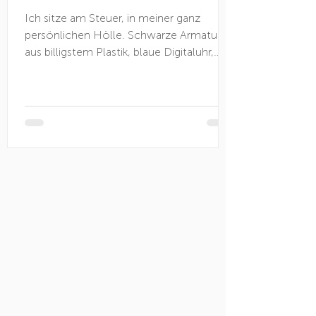
Ich sitze am Steuer, in meiner ganz
persönlichen Hölle. Schwarze Armaturen
aus billigstem Plastik, blaue Digitaluhr,
flimmernd wie die Luft. Die Hitze ist
erstickend und meine Haut kann unter
dem klebrigen Film aus Sonnencreme
und Schweiß kaum atmen. Echt Scheiße,
wenn man keine Klimaanlage im Auto
hat, denke ich. Es ist ein Gedanke, der
sich jetzt, wo er für meine Realität
unmittelbar relevant geworden ist, wie
eine Zecke in meinem Gehirn festsaugt.
Obwohl er meistens tief i